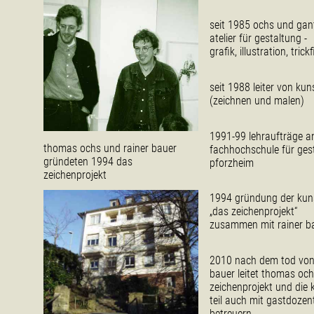
seit 1985 ochs und gant
atelier für gestaltung -
grafik, illustration, trick
seit 1988 leiter von kun
(zeichnen und malen)
1991-99 lehraufträge a
thomas ochs und rainer bauer
fachhochschule für ges
gründeten 1994 das
pforzheim
zeichenprojekt
1994 gründung der kun
„das zeichenprojekt“
zusammen mit rainer b
2010 nach dem tod von
bauer leitet thomas oc
zeichenprojekt und die 
teil auch mit gastdoze
betreuern