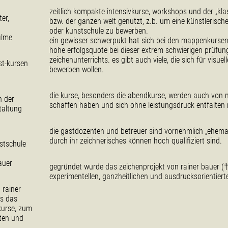
zeitlich kompakte intensivkurse, workshops und der „kl
er,
bzw. der ganzen welt genutzt, z.b. um eine künstlerisc
oder kunstschule zu bewerben.
filme
ein gewisser schwerpukt hat sich bei den mappenkursen i
hohe erfolgsquote bei dieser extrem schwierigen prüfung
zeichenunterrichts. es gibt auch viele, die sich für visu
st-kursen
bewerben wollen.
die kurse, besonders die abendkurse, werden auch von 
n der
schaffen haben und sich ohne leistungsdruck entfalten
taltung
die gastdozenten und betreuer sind vornehmlich „ehemali
durch ihr zeichnerisches können hoch qualifiziert sind.
stschule
auer
gegründet wurde das zeichenprojekt von rainer bauer 
experimentellen, ganzheitlichen und ausdrucksorientiert
 rainer
hs das
kurse, zum
nten und