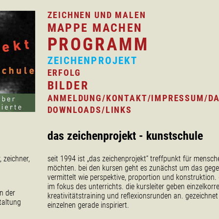
ZEICHNEN UND MALEN
MAPPE MACHEN
PROGRAMM
ZEICHENPROJEKT
ERFOLG
BILDER
ANMELDUNG/KONTAKT/IMPRESSUM/D
DOWNLOADS/LINKS
das zeichenprojekt - kunstschule
r, zeichner,
seit 1994 ist „das zeichenprojekt“ treffpunkt für mensch
möchten. bei den kursen geht es zunächst um das gegen
vermittelt wie perspektive, proportion und konstruktion. g
im fokus des unterrichts. die kursleiter geben einzelko
n der
kreativitätstraining und reflexionsrunden an. gezeichnet
taltung
einzelnen gerade inspiriert.